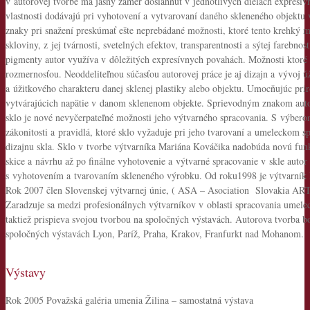
v autorovej tvorbe má jasný zámer dosiahnuť v jednotlivých dielach expresív
vlastnosti dodávajú pri vyhotovení a vytvarovaní daného skleneného objektu 
znaky pri snažení preskúmať ešte neprebádané možnosti, ktoré tento krehký ma
skloviny, z jej tvárnosti, svetelných efektov, transparentnosti a sýtej farebno
pigmenty autor využíva v dôležitých expresívnych povahách. Možnosti ktoré 
rozmernosťou. Neoddeliteľnou súčasťou autorovej práce je aj dizajn a vývoj úž
a úžitkového charakteru danej sklenej plastiky alebo objektu. Umocňujúc prir
vytvárajúcich napätie v danom sklenenom objekte. Sprievodným znakom auto
sklo je nové nevyčerpateľné možnosti jeho výtvarného spracovania. S výberom
zákonitosti a pravidlá, ktoré sklo vyžaduje pri jeho tvarovaní a umeleckom sp
dizajnu skla. Sklo v tvorbe výtvarníka Mariána Kováčika nadobúda novú funk
skice a návrhu až po finálne vyhotovenie a výtvarné spracovanie v skle autor
s vyhotovením a tvarovaním skleneného výrobku. Od roku1998 je výtvarník 
Rok 2007 člen Slovenskej výtvarnej únie, ( ASA – Asociation Slovakia AR
Zaradzuje sa medzi profesionálnych výtvarníkov v oblasti spracovania umele
taktiež prispieva svojou tvorbou na spoločných výstavách. Autorova tvorba b
spoločných výstavách Lyon, Paríž, Praha, Krakov, Franfurkt nad Mohanom.
Výstavy
Rok 2005 Považská galéria umenia Žilina – samostatná výstava