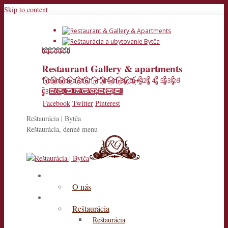
Skip to content
top-menu
Restaurant Gallery & apartments
Treskoňova 816/1 • 014 01 Bytča
+421 41 553 26
03
info@restaurantgallery.sk
Facebook
Twitter
Pinterest
Reštaurácia | Bytča
Reštaurácia, denné menu
Úvod
O nás
Naše služby
Reštaurácia
Reštaurácia