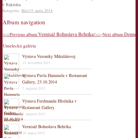
v Rakúsku.
Kategória:
Sklo
15. mája 2014
Album navigation
Vernisáž Bohuslava Behríka
Denné
Previous album:
Next album:
Späť
Ďalej
Umelecká galéria
Výstava Veroniky Mikulášovej
13. novembra 2015
Výstava Pavla Hammela v Restaurant
Gallery, 23.10.2014
7. augusta 2015
Výstava Ferdinanda Hložníka v
Restaurant Gallery
7. augusta 2015
Vernisáž Bohuslava Behríka
19. marca 2015