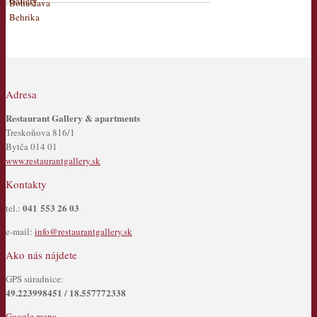
Adresa
Restaurant Gallery & apartments
Treskoňova 816/1
Bytča 014 01
www.restaurantgallery.sk
Kontakty
041 553 26 03
tel.:
e-mail:
info@restaurantgallery.sk
Ako nás nájdete
GPS súradnice:
49.223998451 / 18.557772338
Google mapa