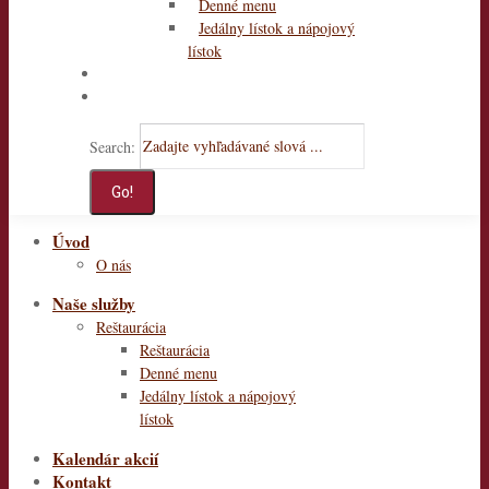
Denné menu
Jedálny lístok a nápojový
lístok
Kalendár akcií
Kontakt
Search:
Úvod
O nás
Naše služby
Reštaurácia
Reštaurácia
Denné menu
Jedálny lístok a nápojový
lístok
Kalendár akcií
Kontakt