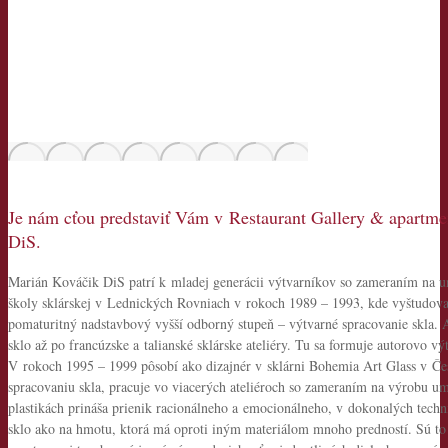
Je nám cťou predstaviť Vám v Restaurant Gallery & apartme
DiS.
Marián Kováčik DiS patrí k mladej generácii výtvarníkov so zameraním na um
školy sklárskej v Lednických Rovniach v rokoch 1989 – 1993, kde vyštudova
pomaturitný nadstavbový vyšší odborný stupeň – výtvarné spracovanie skla. 
sklo až po francúzske a talianské sklárske ateliéry. Tu sa formuje autorovo 
V rokoch 1995 – 1999 pôsobí ako dizajnér v sklárni Bohemia Art Glass v Če
spracovaniu skla, pracuje vo viacerých ateliéroch so zameraním na výrobu u
plastikách prináša prienik racionálneho a emocionálneho, v dokonalých tech
sklo ako na hmotu, ktorá má oproti iným materiálom mnoho predností. Sú to lo