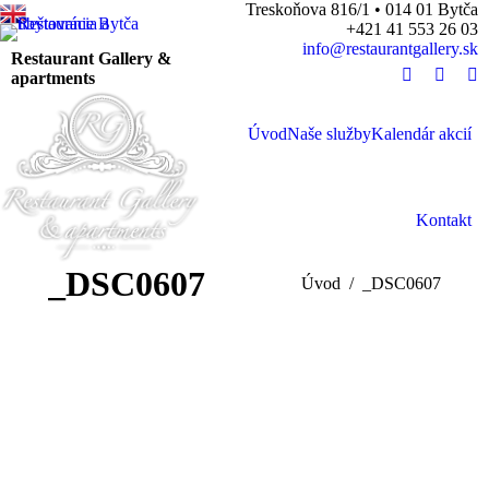
Treskoňova 816/1 • 014 01 Bytča
+421 41 553 26 03
info@restaurantgallery.sk
Restaurant Gallery &
apartments
Facebook
Twitter
Pi
Úvod
Naše služby
Kalendár akcií
Se
Kontakt
_DSC0607
You are here:
Úvod
_DSC0607