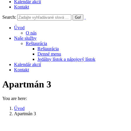
Kalendár akcií
Kontakt
Search:
Úvod
O nás
Naše služby
Reštaurácia
Reštaurácia
Denné menu
Jedálny lístok a nápojový lístok
Kalendár akcií
Kontakt
Apartmán 3
You are here:
Úvod
Apartmán 3