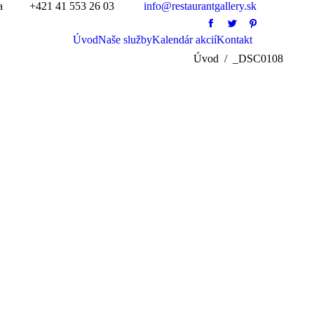
a
+421 41 553 26 03
info@restaurantgallery.sk
Facebook
Twitter
Pinterest
Úvod
Naše služby
Kalendár akcií
Kontakt
Search:
Úvod
_DSC0108