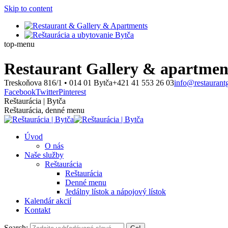
Skip to content
top-menu
Restaurant Gallery & apartmen
Treskoňova 816/1 • 014 01 Bytča
+421 41 553 26 03
info@restaurantg
Facebook
Twitter
Pinterest
Reštaurácia | Bytča
Reštaurácia, denné menu
Úvod
O nás
Naše služby
Reštaurácia
Reštaurácia
Denné menu
Jedálny lístok a nápojový lístok
Kalendár akcií
Kontakt
Search: