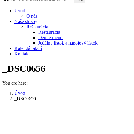
Úvod
O nás
Naše služby
Reštaurácia
Reštaurácia
Denné menu
Jedálny lístok a nápojový lístok
Kalendár akcií
Kontakt
_DSC0656
You are here:
Úvod
_DSC0656